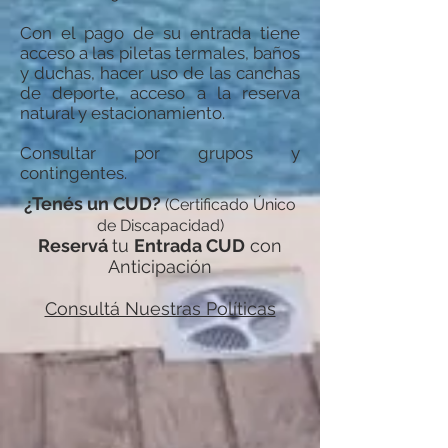
Con el pago de su entrada tiene
acceso a las piletas termales, baños
y duchas, hacer uso de las canchas
de deporte, acceso a la reserva
natural y estacionamiento.
Consultar por grupos y
contingentes.
¿Tenés un CUD?
(Certificado Único
de Discapacidad
)
Reservá
tu
Entrada CUD
con
Anticipación
Consultá Nuestras Políticas