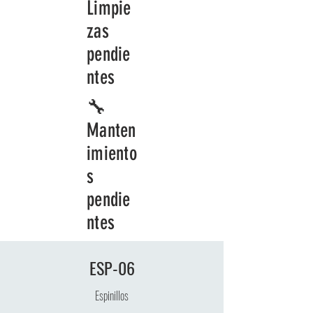
Limpie
+ Nueva Tarea
zas
pendie
Ana: 1
ntes
Marta: 1
🔧
Pablo: 1
Manten
Laureano: 1
imiento
🕒 Sincronizado 03:48 a.m.
s
pendie
ntes
ESP-06
Espinillos