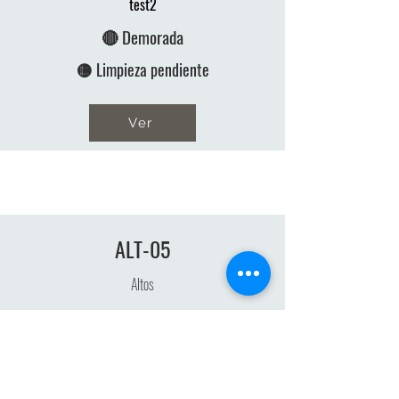
test2
🔴 Demorada
🟡 Limpieza pendiente
Ver
ALT-05
Altos
Creada 02:03 p.m.
Ana
Sin observaciones