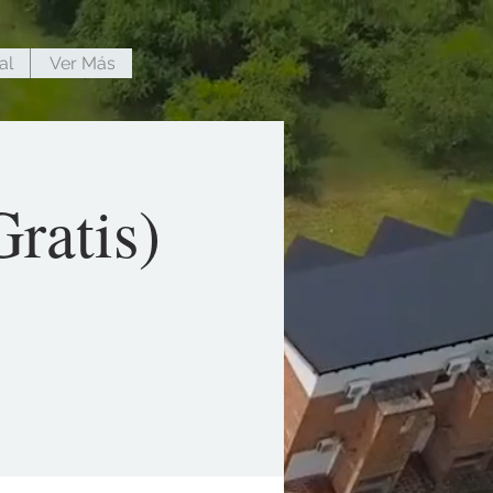
al
Ver Más
ratis)