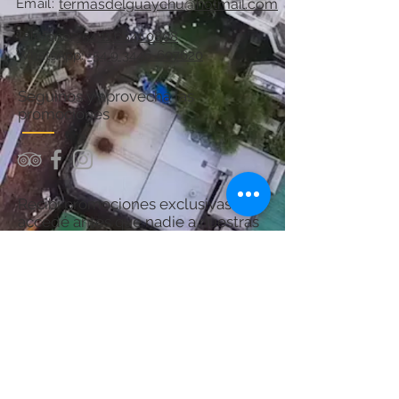
Email:
termasdelguaychu@hotmail.com
Teléfono:
+54 11 6841 0808
WhatsApp:
+54 9 3446-607620
Seguinos y aprovechá las
promociones
Recibí promociones exclusivas y
accedé antes que nadie a nuestras
ofertas.
¡Sumate y asegurá tu próximo
descanso en Termas del Guaychú!
Por consultas acerca del Spa:
chanaspatermal@gmail.com
Email: