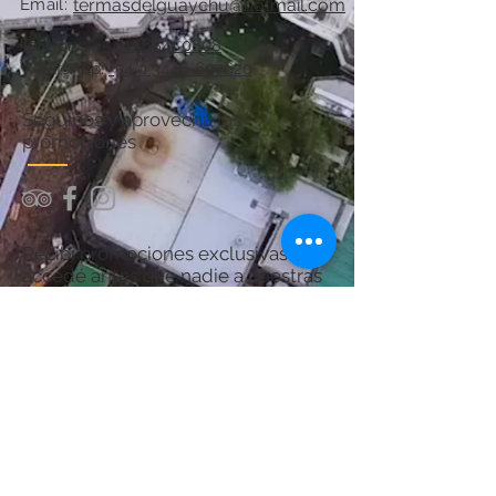
Email:
termasdelguaychu@hotmail.com
Teléfono:
+54 11 6841 0808
WhatsApp:
+54 9 3446-607620
Seguinos y aprovechá las
promociones
Recibí promociones exclusivas y
accedé antes que nadie a nuestras
ofertas.
¡Sumate y asegurá tu próximo
descanso en Termas del Guaychú!
Por consultas acerca del Spa:
chanaspatermal@gmail.com
Email: