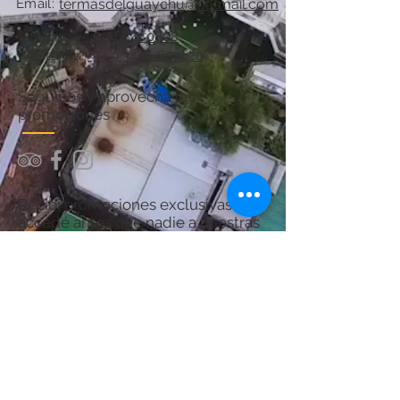
Email:
termasdelguaychu@hotmail.com
Teléfono:
+54 11 6841 0808
WhatsApp:
+54 9 3446-607620
Seguinos y aprovechá las
promociones
Recibí promociones exclusivas y
accedé antes que nadie a nuestras
ofertas.
¡Sumate y asegurá tu próximo
descanso en Termas del Guaychú!
Por consultas acerca del Spa:
chanaspatermal@gmail.com
Email: