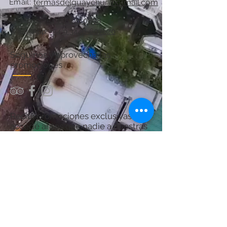
Email:
termasdelguaychu@hotmail.com
Teléfono:
+54 11 6841 0808
WhatsApp:
+54 9 3446-607620
Seguinos y aprovechá las
promociones
Recibí promociones exclusivas y
accedé antes que nadie a nuestras
ofertas.
¡Sumate y asegurá tu próximo
descanso en Termas del Guaychú!
Por consultas acerca del Spa:
chanaspatermal@gmail.com
Email: