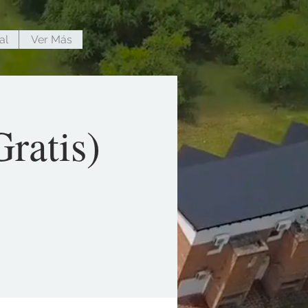
al
Ver Más
ratis)