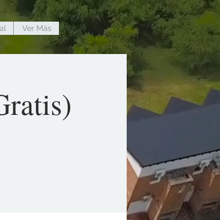
al
Ver Más
ratis)