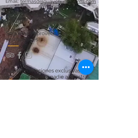
Email:
termasdelguaychu@hotmail.com
Teléfono:
+54 11 6841 0808
WhatsApp:
+54 9 3446-607620
Seguinos y aprovechá las
promociones
Recibí promociones exclusivas y
accedé antes que nadie a nuestras
ofertas.
¡Sumate y asegurá tu próximo
descanso en Termas del Guaychú!
Por consultas acerca del Spa:
chanaspatermal@gmail.com
Email: