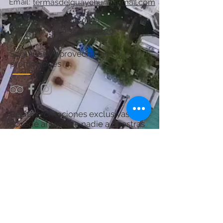
Email:
termasdelguaychu@hotmail.com
Teléfono:
+54 11 6841 0808
WhatsApp:
+54 9 3446-607620
Seguinos y aprovechá las
promociones
Recibí promociones exclusivas y
accedé antes que nadie a nuestras
ofertas.
¡Sumate y asegurá tu próximo
descanso en Termas del Guaychú!
Por consultas acerca del Spa:
chanaspatermal@gmail.com
Email: