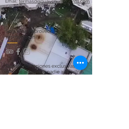
Email:
termasdelguaychu@hotmail.com
Teléfono:
+54 11 6841 0808
WhatsApp:
+54 9 3446-607620
Seguinos y aprovechá las
promociones
Recibí promociones exclusivas y
accedé antes que nadie a nuestras
ofertas.
¡Sumate y asegurá tu próximo
descanso en Termas del Guaychú!
Por consultas acerca del Spa:
chanaspatermal@gmail.com
Email: