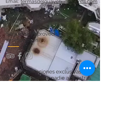
Email:
termasdelguaychu@hotmail.com
Teléfono:
+54 11 6841 0808
WhatsApp:
+54 9 3446-607620
Seguinos y aprovechá las
promociones
Recibí promociones exclusivas y
accedé antes que nadie a nuestras
ofertas.
¡Sumate y asegurá tu próximo
descanso en Termas del Guaychú!
Por consultas acerca del Spa:
chanaspatermal@gmail.com
Email: