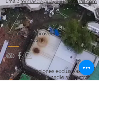
Email:
termasdelguaychu@hotmail.com
Teléfono:
+54 11 6841 0808
WhatsApp:
+54 9 3446-607620
Seguinos y aprovechá las
promociones
Recibí promociones exclusivas y
accedé antes que nadie a nuestras
ofertas.
¡Sumate y asegurá tu próximo
descanso en Termas del Guaychú!
Por consultas acerca del Spa:
chanaspatermal@gmail.com
Email: