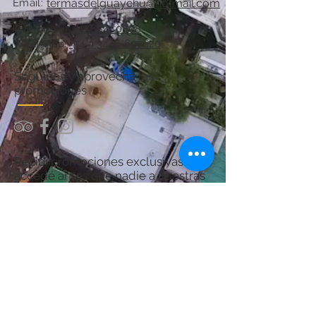
Email:
termasdelguaychu@hotmail.com
Teléfono:
+54 11 6841 0808
WhatsApp:
+54 9 3446-607620
Seguinos y aprovechá las
promociones
Recibí promociones exclusivas y
accedé antes que nadie a nuestras
ofertas.
¡Sumate y asegurá tu próximo
descanso en Termas del Guaychú!
Por consultas acerca del Spa:
chanaspatermal@gmail.com
Email: