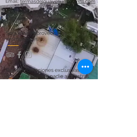
Email:
termasdelguaychu@hotmail.com
Teléfono:
+54 11 6841 0808
WhatsApp:
+54 9 3446-607620
Seguinos y aprovechá las
promociones
Recibí promociones exclusivas y
accedé antes que nadie a nuestras
ofertas.
¡Sumate y asegurá tu próximo
descanso en Termas del Guaychú!
Por consultas acerca del Spa:
chanaspatermal@gmail.com
Email: