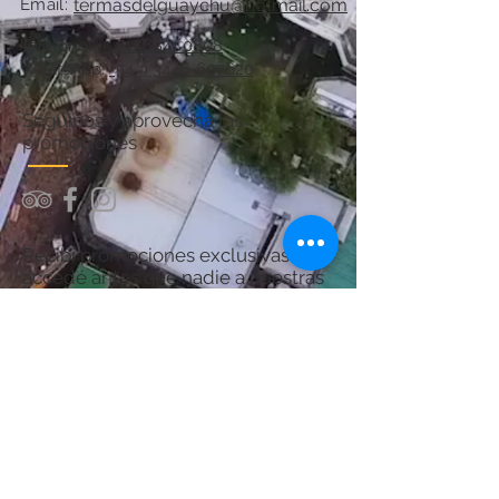
Email:
termasdelguaychu@hotmail.com
Teléfono:
+54 11 6841 0808
WhatsApp:
+54 9 3446-607620
Seguinos y aprovechá las
promociones
Recibí promociones exclusivas y
accedé antes que nadie a nuestras
ofertas.
¡Sumate y asegurá tu próximo
descanso en Termas del Guaychú!
Por consultas acerca del Spa:
chanaspatermal@gmail.com
Email: