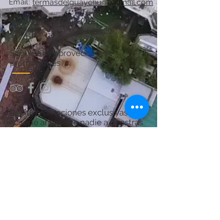
Email:
termasdelguaychu@hotmail.com
Teléfono:
+54 11 6841 0808
WhatsApp:
+54 9 3446-607620
Seguinos y aprovechá las
promociones
Recibí promociones exclusivas y
accedé antes que nadie a nuestras
ofertas.
¡Sumate y asegurá tu próximo
descanso en Termas del Guaychú!
Por consultas acerca del Spa:
chanaspatermal@gmail.com
Email: