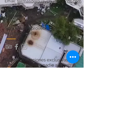
Email:
termasdelguaychu@hotmail.com
Teléfono:
+54 11 6841 0808
WhatsApp:
+54 9 3446-607620
Seguinos y aprovechá las
promociones
Recibí promociones exclusivas y
accedé antes que nadie a nuestras
ofertas.
¡Sumate y asegurá tu próximo
descanso en Termas del Guaychú!
Por consultas acerca del Spa:
chanaspatermal@gmail.com
Email: