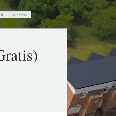
al
Ver Más
ratis)