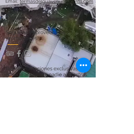
Email:
termasdelguaychu@hotmail.com
Teléfono:
+54 11 6841 0808
WhatsApp:
+54 9 3446-607620
Seguinos y aprovechá las
promociones
Recibí promociones exclusivas y
accedé antes que nadie a nuestras
ofertas.
¡Sumate y asegurá tu próximo
descanso en Termas del Guaychú!
Por consultas acerca del Spa:
chanaspatermal@gmail.com
Email: