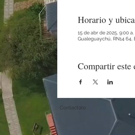
Horario y ubica
15 de abr de 2025, 9:00 a.
Gualeguaychú, RN14 64, E
Compartir este 
Contactate