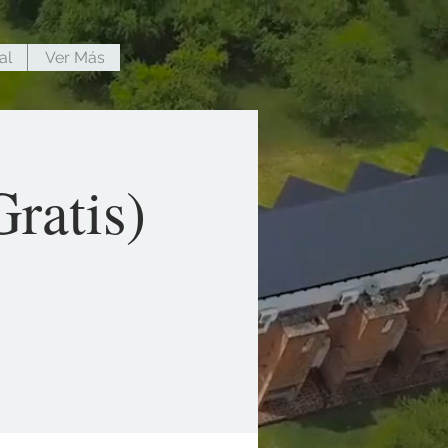
al
Ver Más
ratis)