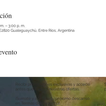
ción
 m. – 3:00 p. m.
2820 Gualeguaychú, Entre Ríos, Argentina
evento
Recibí promociones exclusivas y accedé
antes que nadie a nuestras ofertas.
¡Sumate y asegurá tu próximo descanso
en Termas del Guaychú!