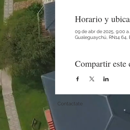
Horario y ubica
09 de abr de 2025, 9:00 a.
Gualeguaychú, RN14 64, E
Compartir este 
Contactate