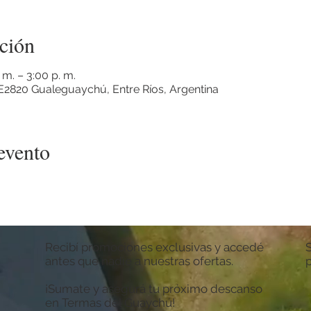
ción
 m. – 3:00 p. m.
2820 Gualeguaychú, Entre Ríos, Argentina
evento
Recibí promociones exclusivas y accedé
antes que nadie a nuestras ofertas.
¡Sumate y asegurá tu próximo descanso
en Termas del Guaychú!