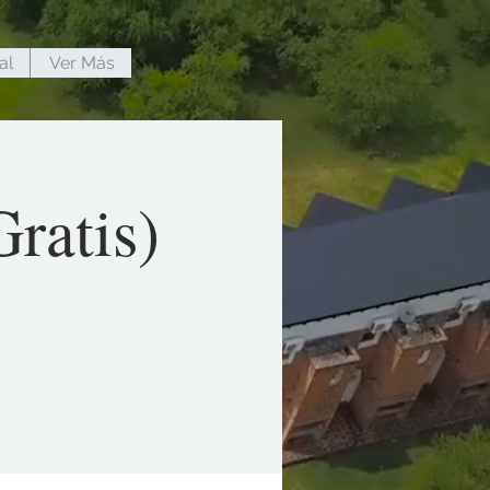
al
Ver Más
ratis)