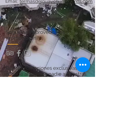
Email:
termasdelguaychu@hotmail.com
Teléfono:
+54 11 6841 0808
WhatsApp:
+54 9 3446-607620
Seguinos y aprovechá las
promociones
Recibí promociones exclusivas y
accedé antes que nadie a nuestras
ofertas.
¡Sumate y asegurá tu próximo
descanso en Termas del Guaychú!
Por consultas acerca del Spa:
chanaspatermal@gmail.com
Email: