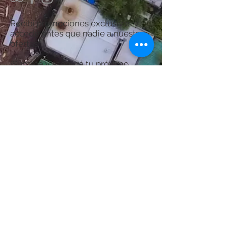
Recibí promociones exclusivas y
accedé antes que nadie a nuestras
ofertas.
¡Sumate y asegurá tu próximo
descanso en Termas del Guaychú!
Por consultas acerca del Spa:
chanaspatermal@gmail.com
Email:
WhatsApp:
+54 9 3446 522356
Suscribite Ahora
© Creado por Diseños de Alta Tecnología S.R.L.