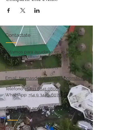
Contactate
Estamos para ayudarte en lo que
necesites
Por Alojamiento y Tickets:
Email:
termasdelguaychu@hotmail.com
Teléfono:
+54 11 6841 0808
WhatsApp:
+54 9 3446-607620
Seguinos y aprovechá las
promociones