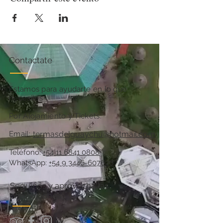
Contactate
Estamos para ayudarte en lo que
necesites
Por Alojamiento y Tickets:
Email:
termasdelguaychu@hotmail.com
Teléfono:
+54 11 6841 0808
WhatsApp:
+54 9 3446-607620
Seguinos y aprovechá las
promociones