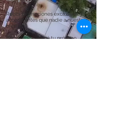
Recibí promociones exclusivas y
accedé antes que nadie a nuestras
ofertas.
¡Sumate y asegurá tu próximo
descanso en Termas del Guaychú!
Por consultas acerca del Spa:
chanaspatermal@gmail.com
Email:
WhatsApp:
+54 9 3446 522356
Suscribite Ahora
© Creado por Diseños de Alta Tecnología S.R.L.