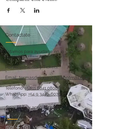
Contactate
Estamos para ayudarte en lo que
necesites
Por Alojamiento y Tickets:
Email:
termasdelguaychu@hotmail.com
Teléfono:
+54 11 6841 0808
WhatsApp:
+54 9 3446-607620
Seguinos y aprovechá las
promociones