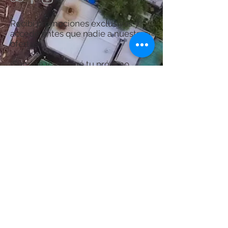
Recibí promociones exclusivas y
accedé antes que nadie a nuestras
ofertas.
¡Sumate y asegurá tu próximo
descanso en Termas del Guaychú!
Por consultas acerca del Spa:
chanaspatermal@gmail.com
Email:
WhatsApp:
+54 9 3446 522356
Suscribite Ahora
© Creado por Diseños de Alta Tecnología S.R.L.