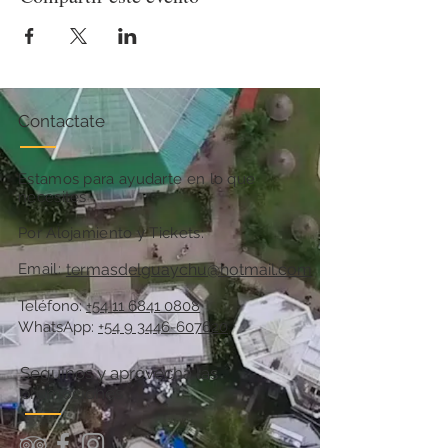
Contactate
Estamos para ayudarte en lo que
necesites
Por Alojamiento y Tickets:
Email:
termasdelguaychu@hotmail.com
Teléfono:
+54 11 6841 0808
WhatsApp:
+54 9 3446-607620
Seguinos y aprovechá las
promociones