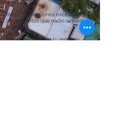
Recibí promociones exclusivas y
accedé antes que nadie a nuestras
ofertas.
¡Sumate y asegurá tu próximo
descanso en Termas del Guaychú!
Por consultas acerca del Spa:
chanaspatermal@gmail.com
Email:
WhatsApp:
+54 9 3446 522356
Suscribite Ahora
© Creado por Diseños de Alta Tecnología S.R.L.