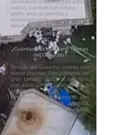
decoración moderna y de estilo
rústico, cuentan con cocina
anafe, área de parrillas y
estacionamiento privado,
además de TV satelital.
¿Cuántas piscinas tiene Termas
del Guaychú?
Termas del Guaychú cuenta con
nueve piscinas. Dos cubiertas de
gran tamaño y dos al aire libre
con agua termal salada y cinco
piletas de agua dulce a
temperatura ambiente, con
toboganes y parque acuático,
habilitados en temporada alta de
verano.
Ver Mapa