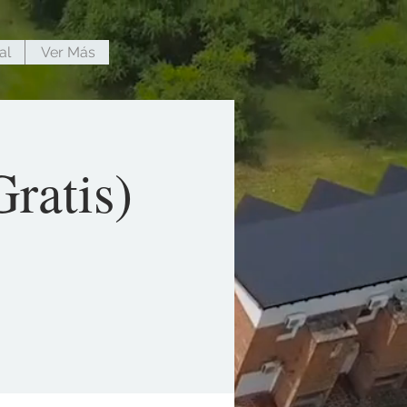
al
Ver Más
ratis)