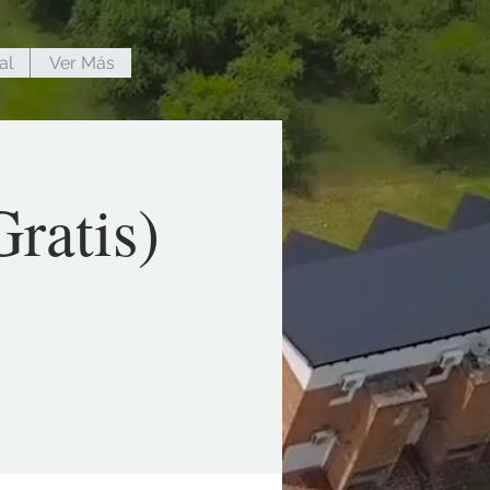
al
Ver Más
ratis)